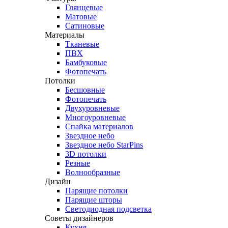
Глянцевые
Матовые
Сатиновые
Материалы
Тканевые
ПВХ
Бамбуковые
Фотопечать
Потолки
Бесшовные
Фотопечать
Двухуровневые
Многоуровневые
Спайка материалов
Звездное небо
Звездное небо StarPins
3D потолки
Резные
Волнообразные
Дизайн
Парящие потолки
Парящие шторы
Светодиодная подсветка
Советы дизайнеров
Кухня