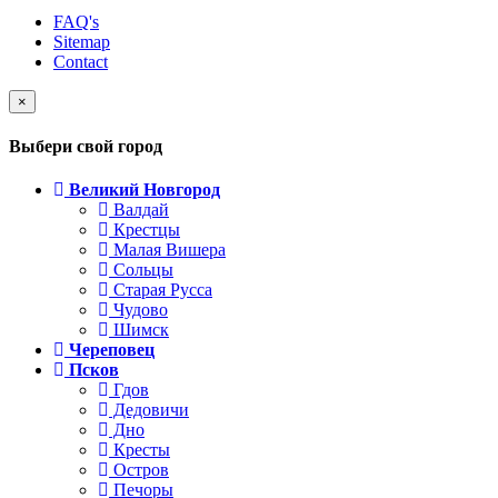
FAQ's
Sitemap
Contact
×
Выбери свой город
Великий Новгород
Валдай
Крестцы
Малая Вишера
Сольцы
Старая Русса
Чудово
Шимск
Череповец
Псков
Гдов
Дедовичи
Дно
Кресты
Остров
Печоры