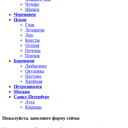
Чудово
Шимск
Череповец
Псков
Гдов
Дедовичи
Дно
Кресты
Остров
Печоры
Порхов
Боровичи
Любытино
Окуловка
Пестово
Хвойная
Петрозаводск
Москва
Санкт-Петербург
Луга
Кириши
Пожалуйста,
заполните форму сейчас