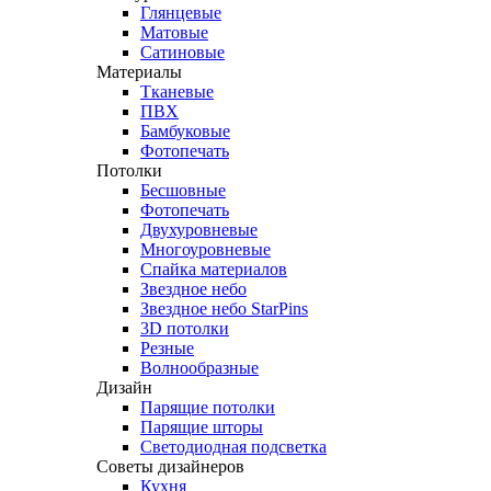
Глянцевые
Матовые
Сатиновые
Материалы
Тканевые
ПВХ
Бамбуковые
Фотопечать
Потолки
Бесшовные
Фотопечать
Двухуровневые
Многоуровневые
Спайка материалов
Звездное небо
Звездное небо StarPins
3D потолки
Резные
Волнообразные
Дизайн
Парящие потолки
Парящие шторы
Светодиодная подсветка
Советы дизайнеров
Кухня