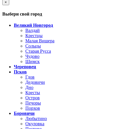
×
Выбери свой город
Великий Новгород
Валдай
Крестцы
Малая Вишера
Сольцы
Старая Русса
Чудово
Шимск
Череповец
Псков
Гдов
Дедовичи
Дно
Кресты
Остров
Печоры
Порхов
Боровичи
Любытино
Окуловка
Пестово