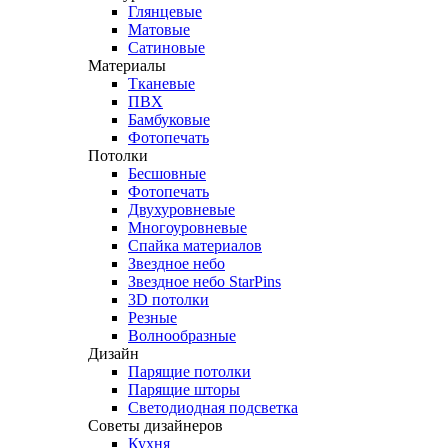
Глянцевые
Матовые
Сатиновые
Материалы
Тканевые
ПВХ
Бамбуковые
Фотопечать
Потолки
Бесшовные
Фотопечать
Двухуровневые
Многоуровневые
Спайка материалов
Звездное небо
Звездное небо StarPins
3D потолки
Резные
Волнообразные
Дизайн
Парящие потолки
Парящие шторы
Светодиодная подсветка
Советы дизайнеров
Кухня