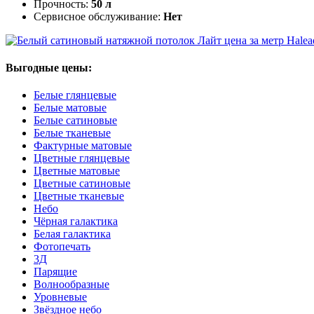
Прочность:
50 л
Сервисное обслуживание:
Нет
Halea
Выгодные цены:
Белые глянцевые
Белые матовые
Белые сатиновые
Белые тканевые
Фактурные матовые
Цветные глянцевые
Цветные матовые
Цветные сатиновые
Цветные тканевые
Небо
Чёрная галактика
Белая галактика
Фотопечать
3Д
Парящие
Волнообразные
Уровневые
Звёздное небо