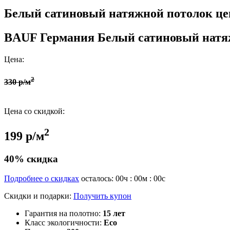
Белый сатиновый натяжной потолок цен
BAUF Германия
Белый сатиновый натя
Цена:
2
330 р/м
Цена со скидкой:
2
199 р/м
40% скидка
Подробнее о скидках
осталось:
00
ч :
00
м :
00
с
Скидки и подарки:
Получить купон
Гарантия на полотно:
15 лет
Класс экологичности:
Eco