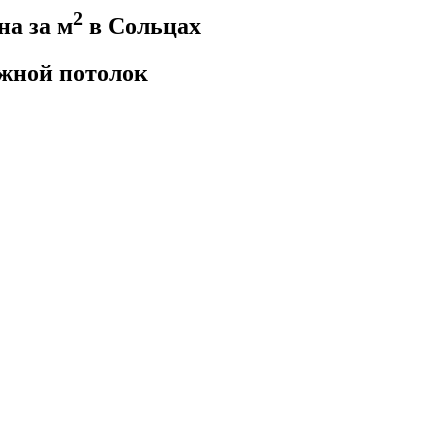
2
а за м
в Сольцах
жной потолок