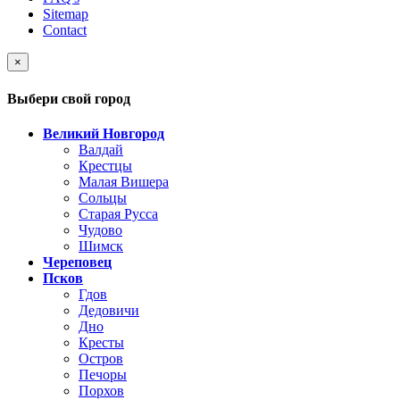
Sitemap
Contact
×
Выбери свой город
Великий Новгород
Валдай
Крестцы
Малая Вишера
Сольцы
Старая Русса
Чудово
Шимск
Череповец
Псков
Гдов
Дедовичи
Дно
Кресты
Остров
Печоры
Порхов