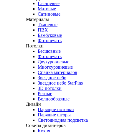
Глянцевые
Матовые
Сатиновые
Материалы
Тканевые
ПВХ
Бамбуковые
Фотопечать
Потолки
Бесшовные
Фотопечать
Двухуровневые
Многоуровневые
Спайка материалов
Звездное небо
Звездное небо StarPins
3D потолки
Резные
Волнообразные
Дизайн
Парящие потолки
Парящие шторы
Светодиодная подсветка
Советы дизайнеров
Кухня